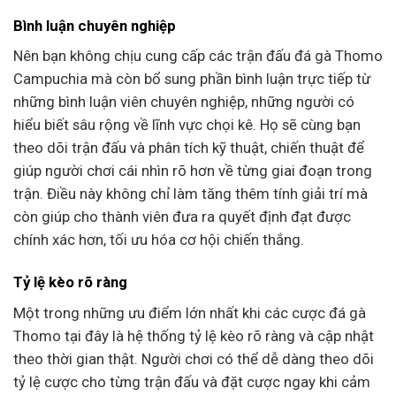
Bình luận chuyên nghiệp
Nên bạn không chịu cung cấp các trận đấu đá gà Thomo
Campuchia mà còn bổ sung phần bình luận trực tiếp từ
những bình luận viên chuyên nghiệp, những người có
hiểu biết sâu rộng về lĩnh vực chọi kê. Họ sẽ cùng bạn
theo dõi trận đấu và phân tích kỹ thuật, chiến thuật để
giúp người chơi cái nhìn rõ hơn về từng giai đoạn trong
trận. Điều này không chỉ làm tăng thêm tính giải trí mà
còn giúp cho thành viên đưa ra quyết định đạt được
chính xác hơn, tối ưu hóa cơ hội chiến thắng.
Tỷ lệ kèo rõ ràng
Một trong những ưu điểm lớn nhất khi các cược đá gà
Thomo tại đây là hệ thống tỷ lệ kèo rõ ràng và cập nhật
theo thời gian thật. Người chơi có thể dễ dàng theo dõi
tỷ lệ cược cho từng trận đấu và đặt cược ngay khi cảm