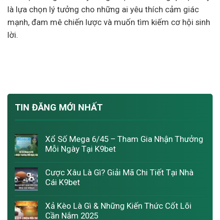
là lựa chọn lý tưởng cho những ai yêu thích cảm giác
mạnh, đam mê chiến lược và muốn tìm kiếm cơ hội sinh
lời.
TIN ĐĂNG MỚI NHẤT
Xổ Số Mega 6/45 – Tham Gia Nhận Thưởng
Mỗi Ngày Tại K9bet
Cược Xâu Là Gì? Giải Mã Chi Tiết Tại Nhà
Cái K9bet
Xả Kèo Là Gì & Những Kiến Thức Cốt Lõi
Cần Nắm 2025