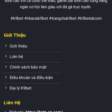
đỉnh cao với cá cược thể thao, game bài đỉnh cao cùng hàng
ngàn cơ hội làm giàu với đá gà trực tuyến.
#k9bet #nhacaik9bet #trangchuk9bet #k9betukcom
Giới Thiệu
Giới thiệu
Liên hệ
Chính sách bảo mật
Điều khoản và điều kiện
Đại lý K9bet
Liên Hệ