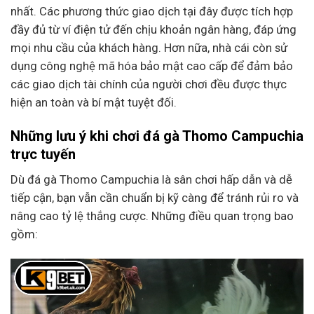
nhất. Các phương thức giao dịch tại đây được tích hợp
đầy đủ từ ví điện tử đến chịu khoản ngân hàng, đáp ứng
mọi nhu cầu của khách hàng. Hơn nữa, nhà cái còn sử
dụng công nghệ mã hóa bảo mật cao cấp để đảm bảo
các giao dịch tài chính của người chơi đều được thực
hiện an toàn và bí mật tuyệt đối.
Những lưu ý khi chơi đá gà Thomo Campuchia
trực tuyến
Dù đá gà Thomo Campuchia là sân chơi hấp dẫn và dễ
tiếp cận, bạn vẫn cần chuẩn bị kỹ càng để tránh rủi ro và
nâng cao tỷ lệ thắng cược. Những điều quan trọng bao
gồm: