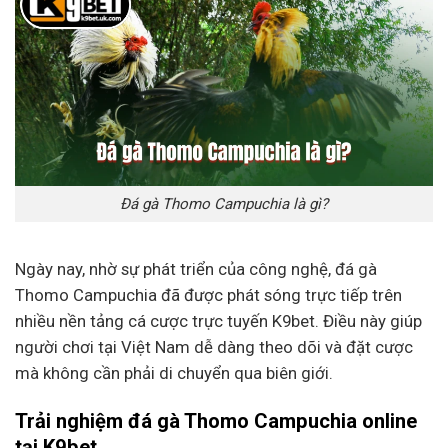
Đá gà Thomo Campuchia là gì?
Ngày nay, nhờ sự phát triển của công nghệ, đá gà
Thomo Campuchia đã được phát sóng trực tiếp trên
nhiều nền tảng cá cược trực tuyến K9bet. Điều này giúp
người chơi tại Việt Nam dễ dàng theo dõi và đặt cược
mà không cần phải di chuyển qua biên giới.
Trải nghiệm đá gà Thomo Campuchia online
tại K9bet